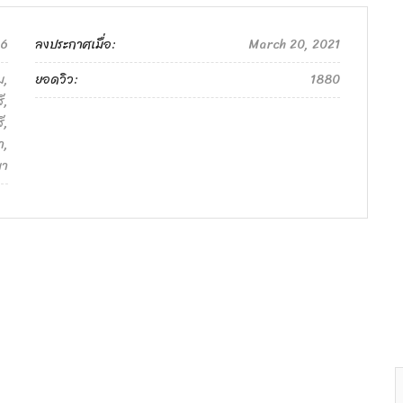
6
ลงประกาศเมื่อ:
March 20, 2021
ม,
ยอดวิว:
1880
ี,
ี,
า,
มา