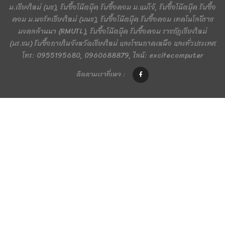
ม.เชียงใหม่ (มช), รับซื้อโน๊ตบุ๊ค รับซื้อคอม ม.แม่โจ้, รับซื้อโน๊ตบุ๊ค รับซื้อ
คอม ม.นอร์ทเชียงใหม่ (มนช), รับซื้อโน๊ตบุ๊ค รับซื้อคอม เทคโนโลยีราช
มงคลล้านนา (RMUTL), รับซื้อโน๊ตบุ๊ค รับซื้อคอม ราชภัฏเชียงใหม่
(มร.ชม) รับซื้อภายในจังหวัดเชียงใหม่ และโซนภาคเหนือ และทั่วประเทศ
โทร: 0955195680, 0960688879, ไลน์: excitecomputer
ติดตามเราที่เพจ :