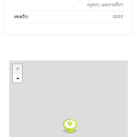
อยุธยา, นครราชสีมา
ยอดวิว:
2203
+
-