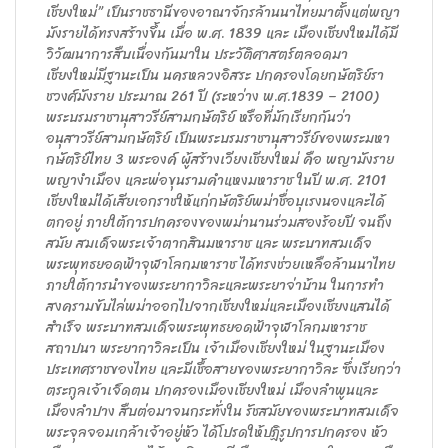
เชียงใหม่” เป็นราชธานีของอาณาจักรล้านนาไทยมาตั้งแต่พญา
มังรายได้ทรงสร้างขึ้น เมื่อ พ.ศ. 1839 และ เมืองเชียงใหม่ได้มี
วิวัฒนาการสืบเนื่องกันมาใน ประวัติศาสตร์ตลอดมา
เชียงใหม่มีฐานะเป็น นครหลวงอิสระ ปกครองโดยกษัตริย์รา
ชวงศ์มังราย ประมาณ 261 ปี (ระหว่าง พ.ศ.1839 – 2100)
พระบรมราชานุสาวรีย์สามกษัตริย์ หรือที่มักเรียกกันว่า
อนุสาวรีย์สามกษัตริย์ เป็นพระบรมราชานุสาวรีย์ของพระมหา
กษัตริย์ไทย 3 พระองค์ ผู้สร้างเวียงเชียงใหม่ คือ พญามังราย
พญางำเมือง และพ่อขุนรามคำแหงมหาราช ในปี พ.ศ. 2101
เชียงใหม่ได้เสียเอกราชให้แก่กษัตริย์พม่าชื่อบุเรงนองและได้
ตกอยู่ ภายใต้การปกครองของพม่านานร่วมสองร้อยปี จนถึง
สมัย สมเด็จพระเจ้าตากสินมหาราช และ พระบาทสมเด็จ
พระพุทธยอดฟ้าจุฬาโลกมหาราช ได้ทรงช่วยเหลือล้านนาไทย
ภายใต้การนําของพระยากาวิละและพระยาจ่าบ้าน ในการทํา
สงครามขับไล่พม่าออกไปจากเชียงใหม่และเมืองเชียงแสนได้
สําเร็จ พระบาทสมเด็จพระพุทธยอดฟ้าจุฬาโลกมหาราช
สถาปนา พระยากาวิละเป็น เจ้าเมืองเชียงใหม่ ในฐานะเมือง
ประเทศราชของไทย และมีเชื้อสายของพระยากาวิละ ซึ่งเรียกว่า
ตระกูลเจ้าเจ็ดตน ปกครองเมืองเชียงใหม่ เมืองลําพูนและ
เมืองลําปาง สืบต่อมาจนกระทั่งใน รัชสมัยของพระบาทสมเด็จ
พระจุลจอมเกล้าเจ้าอยู่หัว ได้โปรดให้ปฏิรูปการปกครอง หัว