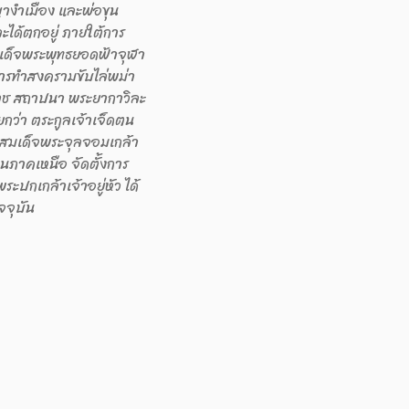
ญางำเมือง และพ่อขุน
ะได้ตกอยู่ ภายใต้การ
เด็จพระพุทธยอดฟ้าจุฬา
รทําสงครามขับไล่พม่า
ราช สถาปนา พระยากาวิละ
ยกว่า ตระกูลเจ้าเจ็ดตน
ทสมเด็จพระจุลจอมเกล้า
ในภาคเหนือ จัดตั้งการ
กเกล้าเจ้าอยู่หัว ได้
จจุบัน
แนะนำ