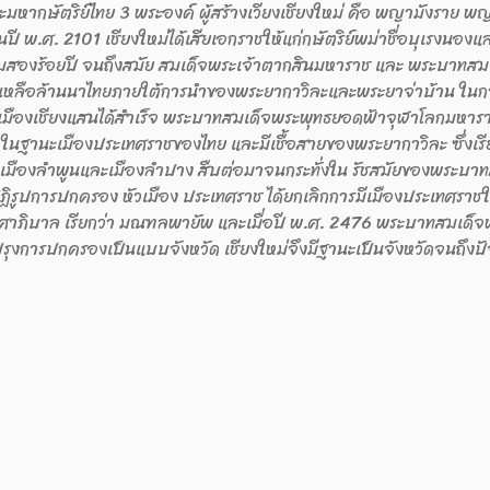
ะมหากษัตริย์ไทย 3 พระองค์ ผู้สร้างเวียงเชียงใหม่ คือ พญามังราย พ
 พ.ศ. 2101 เชียงใหม่ได้เสียเอกราชให้แก่กษัตริย์พม่าชื่อบุเรงนองแล
สองร้อยปี จนถึงสมัย สมเด็จพระเจ้าตากสินมหาราช และ พระบาทสม
ยเหลือล้านนาไทยภายใต้การนําของพระยากาวิละและพระยาจ่าบ้าน ในกา
มืองเชียงแสนได้สําเร็จ พระบาทสมเด็จพระพุทธยอดฟ้าจุฬาโลกมหา
ม่ ในฐานะเมืองประเทศราชของไทย และมีเชื้อสายของพระยากาวิละ ซึ่งเรี
 เมืองลําพูนและเมืองลําปาง สืบต่อมาจนกระทั่งใน รัชสมัยของพระบา
ห้ปฏิรูปการปกครอง หัวเมือง ประเทศราช ได้ยกเลิกการมีเมืองประเทศราช
บาล เรียกว่า มณฑลพายัพ และเมื่อปี พ.ศ. 2476 พระบาทสมเด็จพระป
รุงการปกครองเป็นแบบจังหวัด เชียงใหม่จึงมีฐานะเป็นจังหวัดจนถึงปั